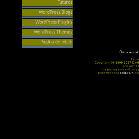
Futuros
WordPress Blogs
WordPress Plugins
WordPress Themes
Página de Inicio
Última actual
La p
Copyright ©® 1999-2017 Davi
You aren't 
La página está validada
Recomendado
FIREFOX
par