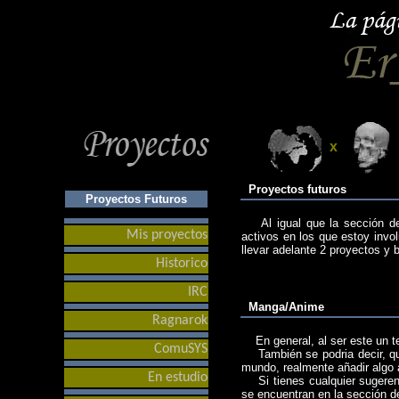
x
Proyectos futuros
Proyectos Futuros
Al igual que la sección de 
Mis proyectos
activos en los que estoy inv
llevar adelante 2 proyectos y 
Historico
IRC
Manga/Anime
Ragnarok
En general, al ser este un te
ComuSYS
También se podria decir, que
mundo, realmente añadir algo 
En estudio
Si tienes cualquier sugerenc
se encuentran en la sección 