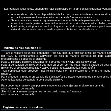
Los canales, igualmente, pueden disfrutar del registro en la db, con las siguientes ventaj
Aun en el caso de la no disponibilidad de los bots, y en caso de encontrarse el can
no hará que este reciba el operador del canal de formna automática.
Se encuentra en proyecto, igualmente, el trasladar la lista de permisos de usuarios 
el servidor pueda gestionar automáticamente el dar status de operador o halfop, au
Igualmente, está previsto que los bloqueos de modos que actualmente gestionan 
evitando dirctamente que se pueda siquiera solicitar un cambio de estos.
Registro de nick con modo +r
Para el registro de un nick con modo +r no hay mas que registrar el nick de manera normal
bot NiCK. Si completamos la activacion del nick de manera correcta, los bots aut
procedimiento a seguir es el siguiente:
Paso 1. Registro del nick: Enviamos un comando /msg NiCK registra tu@email
Paso 2. Activacion del nick: Una vez que en el correo nos llega nuestro codigo de activ
Enviamos el comando /msg NiCK activa codigo_activacion nueva_contraseña
Tras completar este proceso, nuestro nick estara en funcionamiento y tendra el modo 
ninguna.
Para proceder a realizar un cambio de contraseña, se usa el comando de siempre: /msg
Automaticamente se cambia la contraseña del nick.
Para poder usar un nick que posee el modo +r, se debe ejecutar el siguiente comando:
/nick tu_nick:tu_contraseña
Si el nick esta en uso (porque nos hemos caido o algo asi) usamos:
/nick tu_nick!tu_contraseña
Registro de canal con modo +r