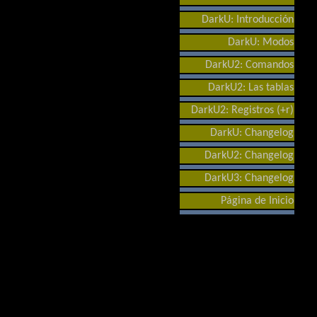
DarkU: Introducción
DarkU: Modos
DarkU2: Comandos
DarkU2: Las tablas
DarkU2: Registros (+r)
DarkU: Changelog
DarkU2: Changelog
DarkU3: Changelog
Página de Inicio