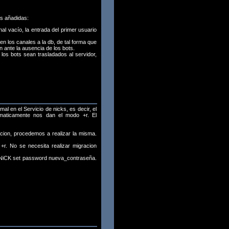
as añadidas:
al vacío, la entrada del primer usuario
en los canales a la db, de tal forma que
n ante la ausencia de los bots.
los bots sean trasladados al servidor,
 en el Servicio de nicks, es decir, el
omaticamente nos dan el modo +r. El
acion, procedemos a realizar la misma.
+r. No se necesita realizar migracion
 NiCK set password nueva_contraseña.