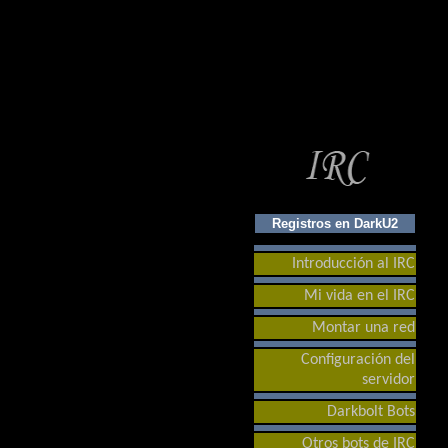
Registros en DarkU2
Introducción al IRC
Mi vida en el IRC
Montar una red
Configuración del
servidor
Darkbolt Bots
Otros bots de IRC