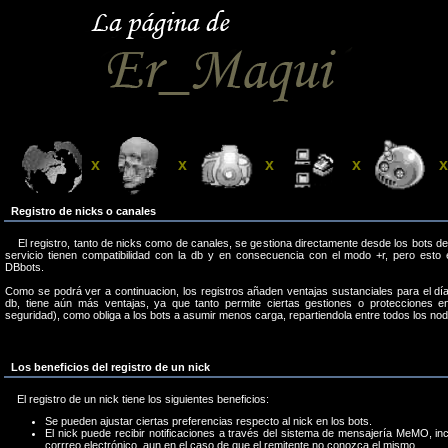
x
x
x
x
x
Registro de nicks o canales
El registro, tanto de nicks como de canales, se gestiona directamente desde los bots de 
servicio tienen compatibilidad con la db y en consecuencia con el modo +r, pero es
DBbots.
Como se podrá ver a continuacion, los registros añaden ventajas sustanciales para el día 
db, tiene aún más ventajas, ya que tanto permite ciertas gestiones o protecciones e
seguridad), como obliga a los bots a asumir menos carga, repartiendola entre todos los nod
Los beneficios del registro de un nick
El registro de un nick tiene los siguientes beneficios:
Se pueden ajustar ciertas preferencias respecto al nick en los bots.
El nick puede recibir notificaciones a través del sistema de mensajería MeMO, incl
corrreo electrónico, aun en el caso de que el remitente no conozca el mismo.