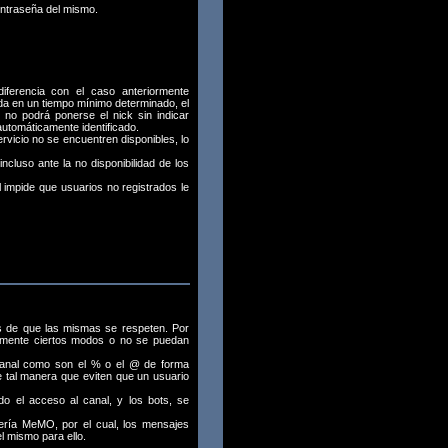
ontraseña del mismo.
iferencia con el caso anteriormente
ada en un tiempo mínimo determinado, el
 no podrá ponerse el nick sin indicar
utomáticamente identificado.
rvicio no se encuentren disponibles, lo
incluso ante la no disponibilidad de los
l impide que usuarios no registrados le
os de que las mismas se respeten. Por
emente ciertos modos o no se puedan
 canal como son el % o el @ de forma
e tal manera que eviten que un usuario
o el acceso al canal, y los bots, se
jería MeMO, por el cual, los mensajes
l mismo para ello.