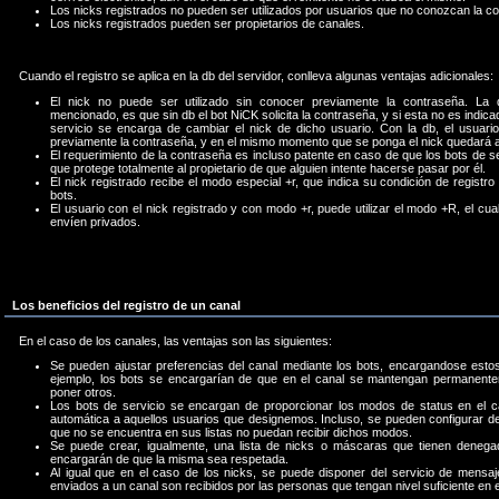
Los nicks registrados no pueden ser utilizados por usuarios que no conozcan la c
Los nicks registrados pueden ser propietarios de canales.
Cuando el registro se aplica en la db del servidor, conlleva algunas ventajas adicionales:
El nick no puede ser utilizado sin conocer previamente la contraseña. La d
mencionado, es que sin db el bot NiCK solicita la contraseña, y si esta no es indic
servicio se encarga de cambiar el nick de dicho usuario. Con la db, el usuario
previamente la contraseña, y en el mismo momento que se ponga el nick quedará a
El requerimiento de la contraseña es incluso patente en caso de que los bots de se
que protege totalmente al propietario de que alguien intente hacerse pasar por él.
El nick registrado recibe el modo especial +r, que indica su condición de registro 
bots.
El usuario con el nick registrado y con modo +r, puede utilizar el modo +R, el cua
envíen privados.
Los beneficios del registro de un canal
En el caso de los canales, las ventajas son las siguientes:
Se pueden ajustar preferencias del canal mediante los bots, encargandose est
ejemplo, los bots se encargarían de que en el canal se mantengan permanent
poner otros.
Los bots de servicio se encargan de proporcionar los modos de status en el
automática a aquellos usuarios que designemos. Incluso, se pueden configurar d
que no se encuentra en sus listas no puedan recibir dichos modos.
Se puede crear, igualmente, una lista de nicks o máscaras que tienen denegad
encargarán de que la misma sea respetada.
Al igual que en el caso de los nicks, se puede disponer del servicio de mensa
enviados a un canal son recibidos por las personas que tengan nivel suficiente en e