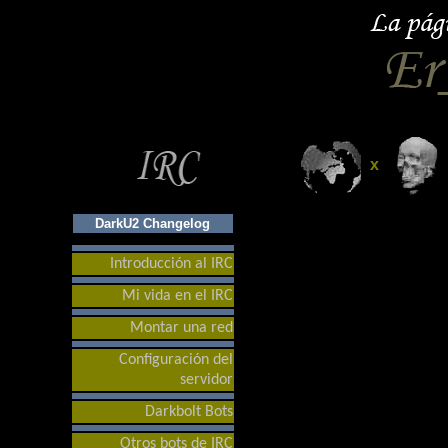
x
DarkU2 Changelog
Introducción al IRC
Mi vida en el IRC
Montar una red
Configuración del
servidor
Darkbolt Bots
Otros bots de IRC