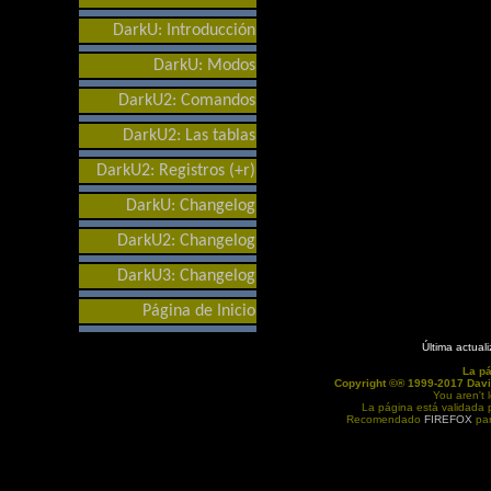
DarkU: Introducción
DarkU: Modos
DarkU2: Comandos
DarkU2: Las tablas
DarkU2: Registros (+r)
DarkU: Changelog
DarkU2: Changelog
DarkU3: Changelog
Página de Inicio
Última actual
La p
Copyright ©® 1999-2017 Davi
You aren't 
La página está validada
Recomendado
FIREFOX
par