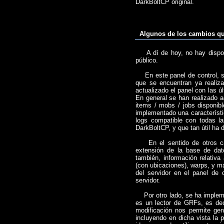
DarkBoltCP original.
Algunos de los cambios que
A dí de hoy, no hay disponi
público.
En este panel de control, se
que se encuentran ya realiz
actualizado el panel con las ú
En general se han realizado a
items / mobs / jobs disponib
implementado una característi
logs compatible con todas l
DarkBoltCP, y que tan útil ha
En el sentido de otros ca
extensión de la base de dat
también, información relati
(con ubicaciones), warps, y má
del servidor en el panel de 
servidor.
Por otro lado, se ha impleme
es un lector de GRFs, es dec
modificación nos permite gen
incluyendo en dicha vista la p