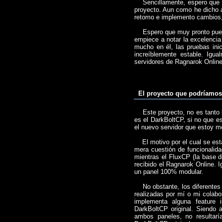
Sencillamente, espero que pu
proyecto. Aun como he dicho a
retomo e implemento cambios,
Espero que muy pronto pueda 
empiece a notar la excelencia
mucho en él, las pruebas inic
increíblemente estable. Igua
servidores de Ragnarok Onlin
El proyecto que podríamos
Este proyecto, no es tanto la
es el DarkBoltCP, si no que es
el nuevo servidor que estoy m
El motivo por el cual se está
mera cuestión de funcionalida
mientras el FluxCP (la base d
recibido el Ragnarok Online. 
un panel 100% modular.
No obstante, los diferentes 
realizadas por mí o mi colabo
implementa alguna feature 
DarkBoltCP original. Siendo 
ambos paneles, no resultarí