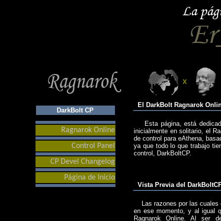
x
El DarkBolt Ragnarok Onlin
DarkBolt CP
Esta página, está dedicada,
Ragnarok Online
inicialmente en solitario, el 
de control para eAthena, bas
Control Panel
ya que todo lo que trabajo ti
control, DarkBoltCP.
CP Devel Changelog
Página de Inicio
Vista Previa del DarkBoltC
Las razones por las cuales d
en ese momento, y al igual q
Ragnarok Online. Al ser de