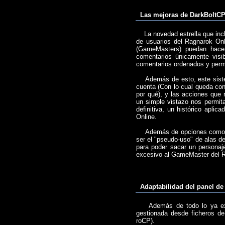
Las mejoras de DarkBoltCP 
La novedad estrella que inclu
de usuarios del Ragnarok Onl
(GameMasters) puedan hacer
comentarios únicamente visib
comentarios ordenados y permi
Además de esto, este sistema
cuenta (Con lo cual queda con
por qué), y las acciones que
un simple vistazo nos permita
definitiva, un histórico apli
Online.
Además de opciones como las
ser el "pseudo-uso" de alas d
para poder sacar un personaje
excesivo al GameMaster del R
Adaptabilidad del panel de
Además de todo lo ya expue
gestionada desde ficheros de
roCP).