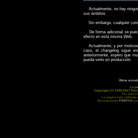
Actualmente, no hay ninguna 
sus ámbitos.
Sin embargo, cualquier curio
De forma adicional se pue
efecto en esta misma Web.
Actualmente, y por motivos va
caso, el changelog sigue es
anteriormente, espero que muy
pueda verlo en producción.
Última actual
La p
Copyright ©® 1999-2017 Davi
You aren't 
La página está validada
Recomendado
FIREFOX
par