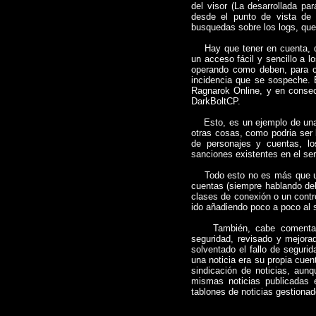
del visor (La desarrollada p
desde el punto de vista de
busquedas sobre los logs, que
Hay que tener en cuenta, que
un acceso fácil y sencillo a 
operando como deben, para co
incidencia que se sospeche. 
Ragnarok Online, y en consec
DarkBoltCP.
Esto, es un ejemplo de una p
otras cosas, como podria ser 
de personajes y cuentas, l
sanciones existentes en el ser
Todo esto no es más que una 
cuentas (siempre hablando del
clases de conexión o un contr
ido añadiendo poco a poco al 
También, cabe comentar, q
seguridad, revisado y mejora
solventado el fallo de seguri
una noticia era su propia cue
sindicación de noticias, aun
mismas noticias publicadas e
tablones de noticias gestionad