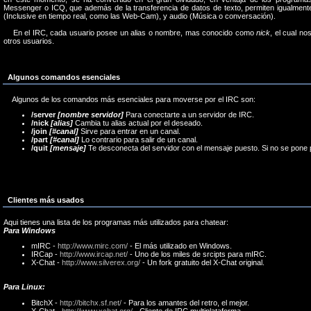
Messenger o ICQ, que además de la transferencia de datos de texto, permiten igualmente
(Inclusive en tiempo real, como las Web-Cam), y audio (Música o conversación).
En el IRC, cada usuario posee un alias o nombre, mas conocido como
nick
, el cual n
otros usuarios.
Algunos comandos esenciales
Algunos de los comandos más esenciales para moverse por el IRC son:
/server
[nombre servidor]
Para conectarte a un servidor de IRC.
/nick
[alias]
Cambia tu alias actual por el deseado.
/join
[#canal]
Sirve para entrar en un canal.
/part
[#canal]
Lo contrario para salir de un canal.
/quit
[mensaje]
Te desconecta del servidor con el mensaje puesto. Si no se pone 
Clientes más usados
Aqui tienes una lista de los programas más utilizados para chatear:
Para Windows
mIRC -
http://www.mirc.com/
- El más utilizado en Windows.
IRCap -
http://www.ircap.net/
- Uno de los miles de srcipts para mIRC.
X-Chat -
http://www.silverex.org/
- Un fork gratuito del X-Chat original.
Para Linux:
BitchX -
http://bitchx.sf.net/
- Para los amantes del retro, el mejor.
X-Chat -
http://www.xchat.org/
- Cliente de IRC multiplataforma.