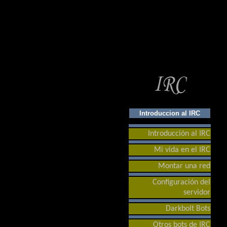
Introduccion al IRC
Introducción al IRC
Mi vida en el IRC
Montar una red
Configuración del
servidor
Darkbolt Bots
Otros bots de IRC