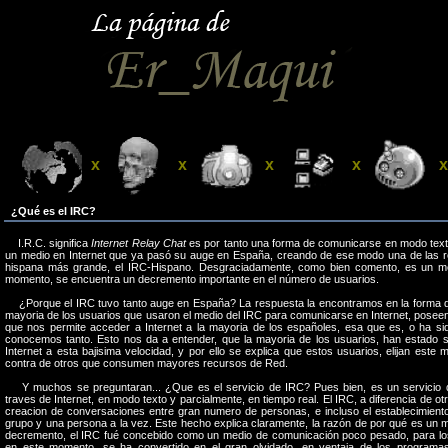
x
x
x
x
x
¿Qué es el IRC?
I.R.C. significa
Internet Relay Chat
es por tanto una forma de comunicarse en modo texto 
un medio en Internet que ya pasó su auge en España, creando de ese modo una de las r
hispana más grande, el IRC-Hispano. Desgraciadamente, como bien comento, es un m
momento, se encuentra un decremento importante en el número de usuarios.
¿Porque el IRC tuvo tanto auge en España? La respuesta la encontramos en la forma de
mayoria de los usuarios que usaron el medio del IRC para comunicarse en Internet, posee
que nos permite acceder a Internet a la mayoria de los españoles, esa que es, o ha s
conocemos tanto. Esto nos da a entender, que la mayoria de los usuarios, han estado s
Internet a esta bajisima velocidad, y por ello se explica que estos usuarios, elijan este
contra de otros que consumen mayores recursos de Red.
Y muchos se preguntaran... ¿Que es el servicio de IRC? Pues bien, es un servicio d
traves de Internet, en modo texto y parcialmente, en tiempo real. El IRC, a diferencia de o
creacion de conversaciones entre gran numero de personas, e incluso el establecimient
grupo y una persona a la vez. Este hecho explica claramente, la razón de por qué es un
decremento, el IRC fué concebido como un medio de comunicación poco pesado, para lo
en este momento, se ha convertido en el gran olvidado, en ventaja de los programa