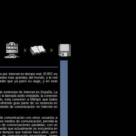
x
x
por internet en tiempo real. El IRC es
edes mas grandes del mundo, y la red
edio que ya pasó su auge, y en este
 extension de Internet en España. La
n la llamada
tarifa ondulada
, la conexion
ido, esta conexion a 56kbps que todos
ufriendo gran parte de su estancia en
 metodo de comunicacion en Internet en
e comunicacion con otros usuarios a
tros medios de comunicacion, permite la
o de conversaciones paralelas, con un
 medio que actualmente se encuentra en
s tiempos que habían hace años, pero
s de comunicación instantánea, como