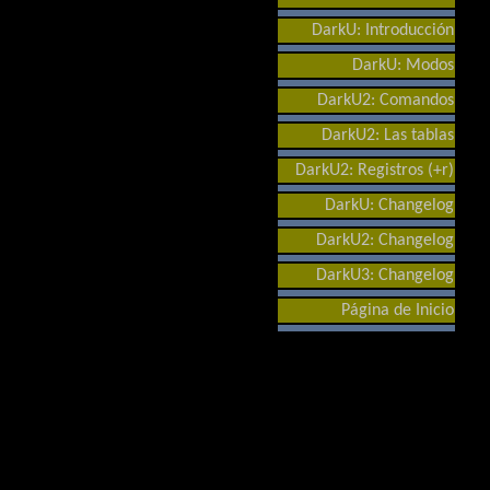
DarkU: Introducción
DarkU: Modos
DarkU2: Comandos
DarkU2: Las tablas
DarkU2: Registros (+r)
DarkU: Changelog
DarkU2: Changelog
DarkU3: Changelog
Página de Inicio